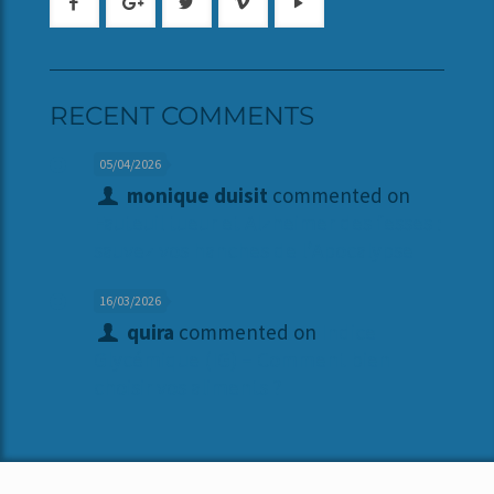
RECENT COMMENTS
05/04/2026
monique duisit
commented on
Fauteuil tueur et Alzheimer des fesses :
sauvez vos hanches de l’Apocalypse
16/03/2026
quira
commented on
Indice
Glycémique (IG) – Comment bien
choisir vos aliments ?