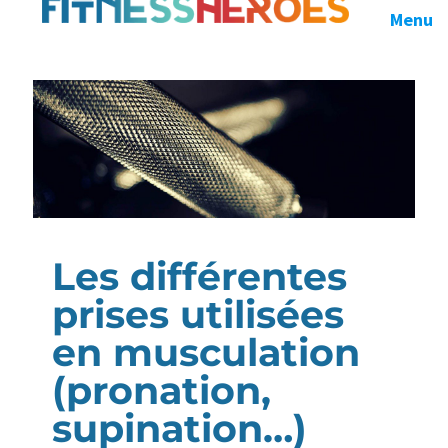
Menu
Les différentes
prises utilisées
en musculation
(pronation,
supination…)