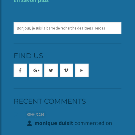
En savoir plus
FIND US
RECENT COMMENTS
05/04/2026
monique duisit
commented on
Fauteuil tueur et Alzheimer des fesses :