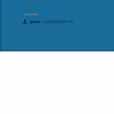
sauvez vos hanches de l’Apocalypse
16/03/2026
quira
commented on
Indice
Glycémique (IG) – Comment bien
choisir vos aliments ?